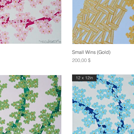
οβολή
Γρήγ
Small Wins (Gold)
Τιμή
200,00 $
12 x 12in