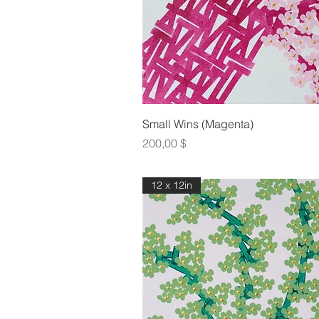
Γρήγορη πρ
Small Wins (Magenta)
Τιμή
200,00 $
12 x 12in