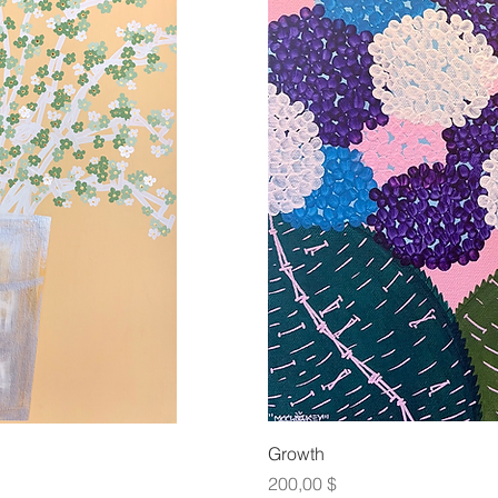
οβολή
Γρήγ
Growth
Τιμή
200,00 $