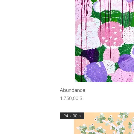
Γρήγορη πρ
Abundance
Τιμή
1.750,00 $
24 x 30in