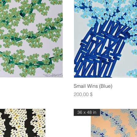
οβολή
Γρήγ
Small Wins (Blue)
Τιμή
200,00 $
36 x 48 in