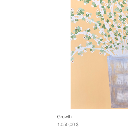
Γρήγορη πρ
Growth
Τιμή
1.050,00 $