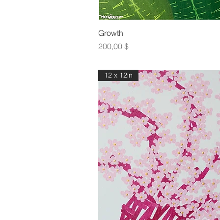
Γρήγορη πρ
Growth
Τιμή
200,00 $
12 x 12in