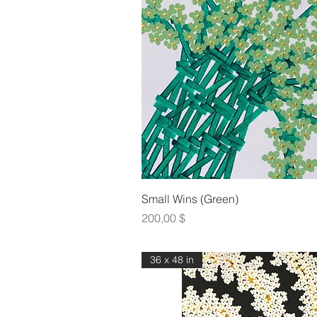
Γρήγορη πρ
Small Wins (Green)
Τιμή
200,00 $
36 x 48 in