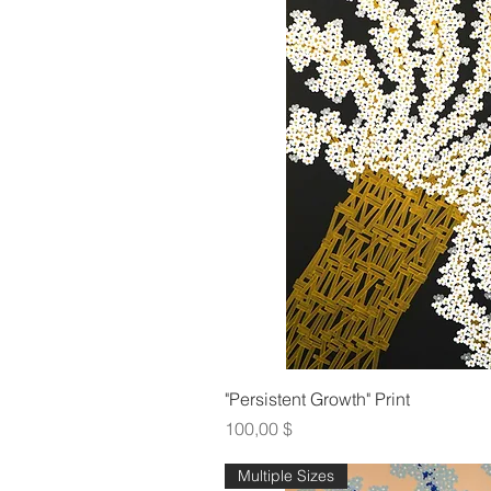
Γρήγορη πρ
"Persistent Growth" Print
Τιμή
100,00 $
Multiple Sizes