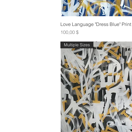
Γρήγορη πρ
Love Language "Dress Blue" Print
Τιμή
100,00 $
Multiple Sizes