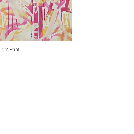
ορη προβολή
gh" Print