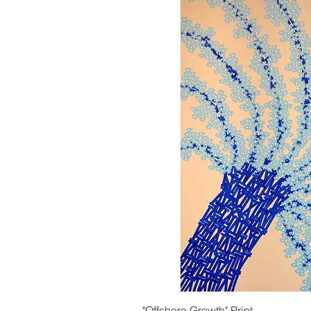
Γρήγορη πρ
"Offshore Growth" Print