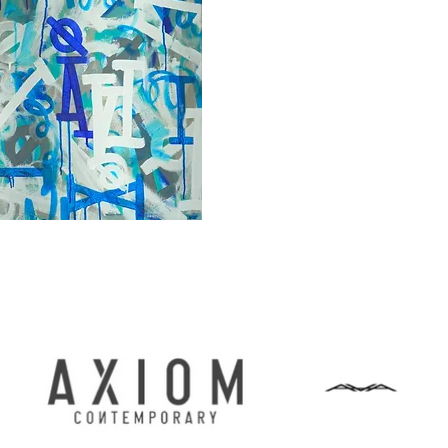
οβολή