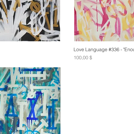
οβολή
Γρήγ
Love Language #336 - "Enou
Τιμή
100,00 $