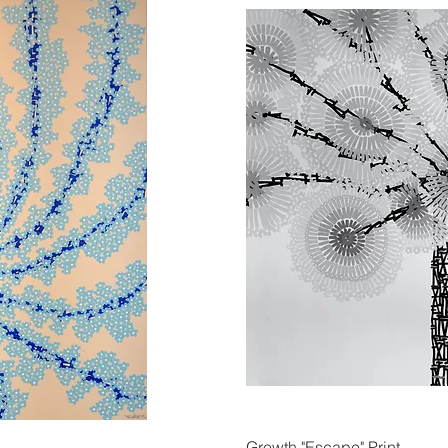
οβολή
Γρήγ
Growth "Escape" Print