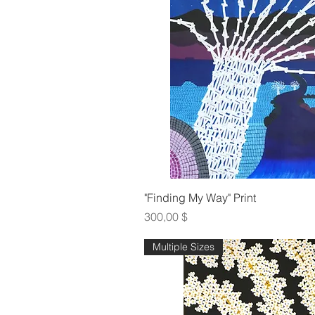
Γρήγορη πρ
"Finding My Way" Print
Τιμή
300,00 $
Multiple Sizes