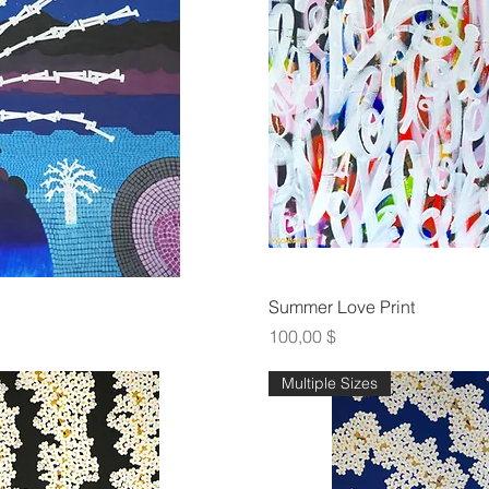
οβολή
Γρήγ
Summer Love Print
Τιμή
100,00 $
Multiple Sizes