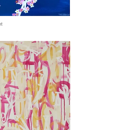
ορη προβολή
nt