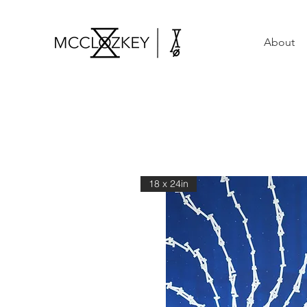
About
18 x 24in