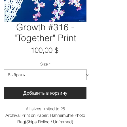
Growth #316 -
"Together" Print
Цена
100,00 $
Size
*
Добавить в корзину
All sizes limited to 25
Archival Print on Paper: Hahnemuhle Photo
Rag(Ships Rolled / Unframed)